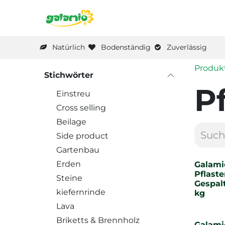
Zum Inhalt springen
Home
Produkte
Die M
Natürlich
Bodenständig
Zuverlässig
Produk
Stichwörter
P
Einstreu
Cross selling
Beilage
Side product
Gartenbau
Erden
Galami
Pflaste
Steine
Gespalt
kiefernrinde
kg
Lava
Briketts & Brennholz
Galami