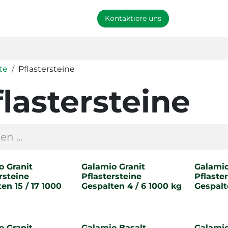
arke
Händler werden
Kontaktiere uns
te
Pflastersteine
flastersteine
o Granit
Galamio Granit
Galamio
rsteine
Pflastersteine
Pflaste
en 15 / 17 1000
Gespalten 4 / 6 1000 kg
Gespalt
o Granit
Galamio Basalt
Galamio