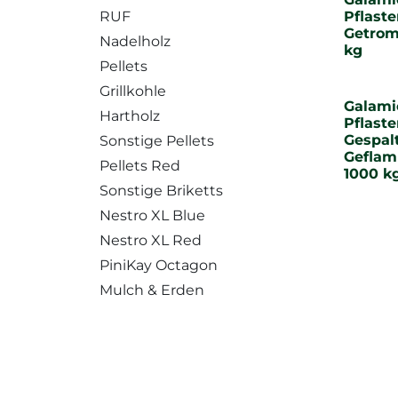
RUF
Pflaste
Getromm
Nadelholz
kg
Pellets
Grillkohle
Galami
Hartholz
Pflaste
Gespal
Sonstige Pellets
Geflam
Pellets Red
1000 k
Sonstige Briketts
Nestro XL Blue
Nestro XL Red
PiniKay Octagon
Mulch & Erden