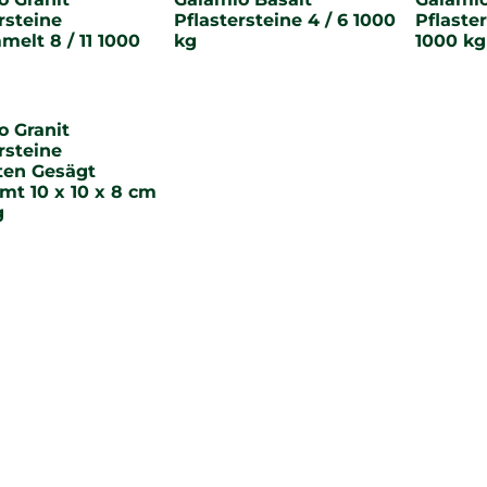
rsteine
Pflastersteine 4 / 6 1000
Pflaster
elt 8 / 11 1000
kg
1000 kg
o Granit
rsteine
ten Gesägt
mt 10 x 10 x 8 cm
g