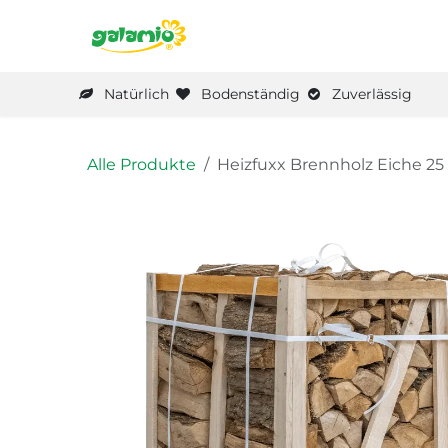
Zum Inhalt springen
Home
Produkte
Die M
Natürlich
Bodenständig
Zuverlässig
Alle Produkte
Heizfuxx Brennholz Eiche 25