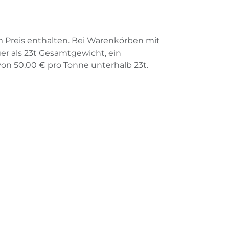
m Preis enthalten. Bei Warenkörben mit
er als
23
t
Gesamtgewicht, ein
von
50,00
€
pro Tonne unterhalb
23
t
.