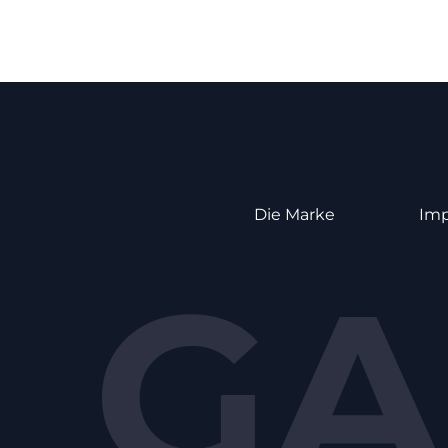
Die Marke
Im
GA